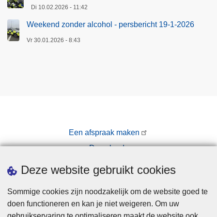
Di 10.02.2026 - 11:42
1
3
Weekend zonder alcohol - persbericht 19-1-2026
/
Vr 30.01.2026 - 8:43
1
2
/
2
0
2
5
Een afspraak maken
Downloads
Pers
Deze website gebruikt cookies
Sommige cookies zijn noodzakelijk om de website goed te
doen functioneren en kan je niet weigeren. Om uw
gebruikservaring te optimaliseren maakt de website ook