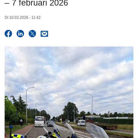
– 7 februari 2026
n
h
Di 10.02.2026 - 11:42
o
u
d
g
a
a
n