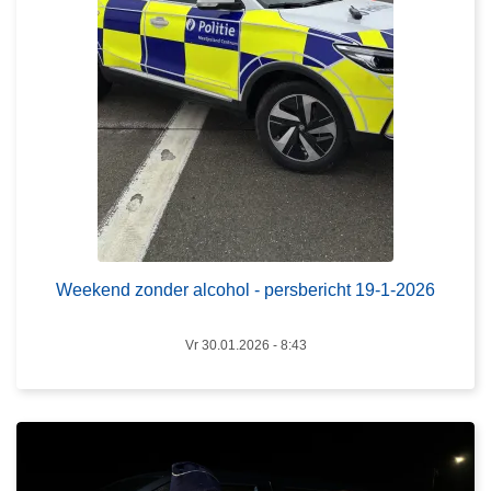
n
d
z
o
n
d
e
r
a
L
l
e
c
e
Weekend zonder alcohol - persbericht 19-1-2026
o
s
h
m
Vr 30.01.2026 - 8:43
o
e
l
e
-
r
p
o
e
v