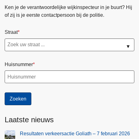
e
Ken je de verantwoordelijke wijkinspecteur in je buurt? Hij
r
of zij is je eerste contactpersoon bij de politie.
s
v
Straat
e
i
▼
l
i
Huisnummer
g
e
n
a
c
h
t
Laatste nieuws
1
2
Resultaten verkeersactie Goliath – 7 februari 2026
-