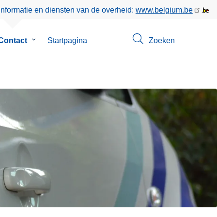
informatie en diensten van de overheid:
www.belgium.be
enu
Contact
Submenu
Startpagina
Zoeken
van
Contact