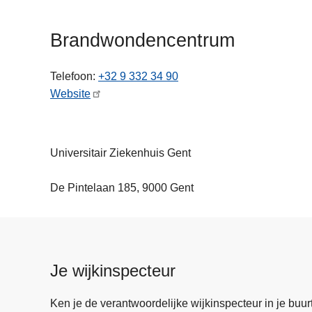
n
h
Brandwondencentrum
o
u
Telefoon
+32 9 332 34 90
d
Website
g
a
a
n
Universitair Ziekenhuis Gent
De Pintelaan 185, 9000 Gent
Je wijkinspecteur
Ken je de verantwoordelijke wijkinspecteur in je buurt? 