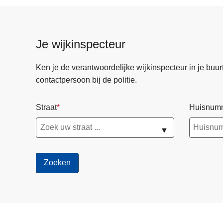
w
e
b
Je wijkinspecteur
Ken je de verantwoordelijke wijkinspecteur in je buurt? 
contactpersoon bij de politie.
Straat
Huisnum
▼