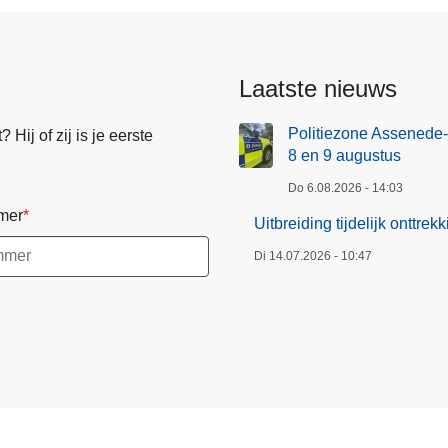
S
p
o
r
Laatste nieuws
t
f
Politiezone Assenede-
Hij of zij is je eerste
8 en 9 augustus
r
a
Do 6.08.2026 - 14:03
u
mer
Uitbreiding tijdelijk onttr
d
e
Di 14.07.2026 - 10:47