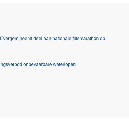
f
r
a
u
d
e
Evergem neemt deel aan nationale flitsmarathon op
ekkingsverbod onbevaarbare waterlopen