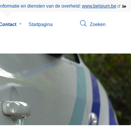
informatie en diensten van de overheid:
www.belgium.be
enu
Contact
Submenu
Startpagina
Zoeken
van
Contact
L
e