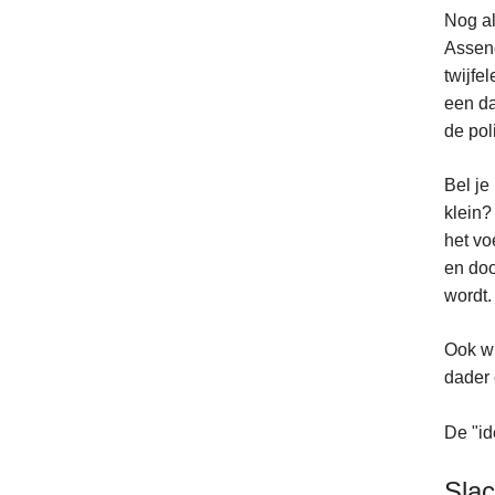
Nog al
Assene
twijfe
een da
de pol
Bel je
klein?
het vo
en doo
wordt.
Ook wi
dader 
De "id
Slac