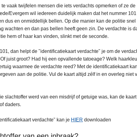
 te vaak twijfelen mensen die iets verdachts opmerken of ze de p
de/Evergem wil iedereen duidelijk maken dat het nummer 101 z
len dus en onmiddellijk bellen. Op die manier kan de politie sne
g wachten en dan pas bellen heeft geen zin. De verdachte is dan
itie hem of haar kan vinden, slinkt met de seconde.
 101, dan helpt de "identificatiekaart verdachte" je om de verdac
 Of juist groot? Had hij een opvallende tatoeage? Welk haark
ertuig waarmee de verdachte reed? Met de identificatiekaart ka
rgeven aan de politie. Vul de kaart altijd zélf in en overleg nie
e slachtoffer werd van een misdrijf of getuige was, kan de kaart
of daders.
entificatiekaart verdachte" kan je
HIER
downloaden
htoffer van een inbraak?