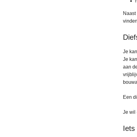
Naast 
vinden
Dief
Je kan
Je kan
aan de
vrijbl
bouwaa
Een di
Je wil
Iets