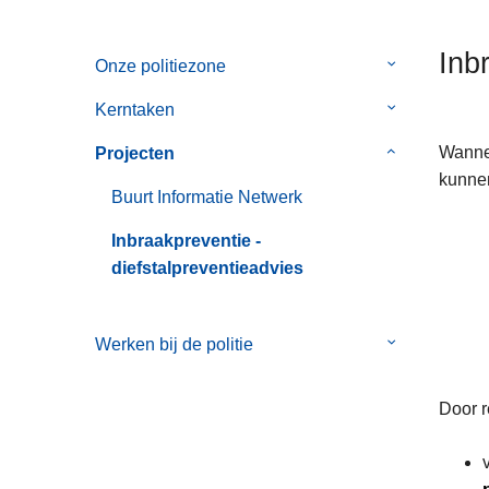
n
h
Inb
Onze politiezone
Submenu
o
van
u
Kerntaken
Submenu
Onze
d
van
politiezone
g
Wannee
Projecten
Submenu
Kerntaken
a
kunnen
van
Buurt Informatie Netwerk
a
Projecten
n
Inbraakpreventie -
diefstalpreventieadvies
Werken bij de politie
Submenu
van
Werken
Door r
bij
de
politie