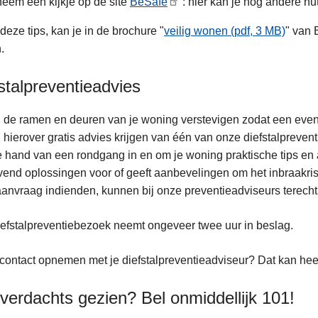
neem een kijkje op de site
BeSafe
: hier kan je nog andere nut
deze tips, kan je in de brochure "
veilig wonen (pdf, 3 MB)
" van 
.
stalpreventieadvies
 de ramen en deuren van je woning verstevigen zodat een eventu
 hierover gratis advies krijgen van één van onze diefstalprevent
 hand van een rondgang in en om je woning praktische tips en a
ijvend oplossingen voor of geeft aanbevelingen om het inbraakri
nvraag indienden, kunnen bij onze preventieadviseurs terecht
efstalpreventiebezoek neemt ongeveer twee uur in beslag.
 contact opnemen met je diefstalpreventieadviseur? Dat kan he
 verdachts gezien? Bel onmiddellijk 101!