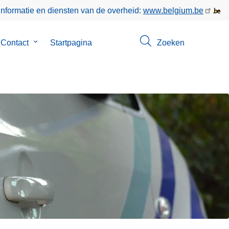
informatie en diensten van de overheid:
www.belgium.be
menu
Contact
Submenu
Startpagina
Zoeken
van
Contact