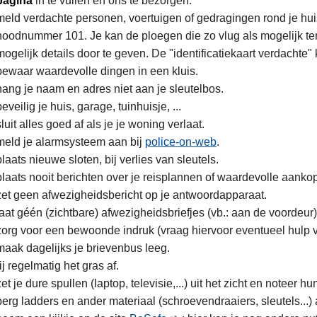
pagina
in te vullen en ons te bezorgen.
meld verdachte personen, voertuigen of gedragingen rond je huis
noodnummer 101. Je kan de ploegen die zo vlug als mogelijk ter
mogelijk details door te geven. De "identificatiekaart verdachte"
bewaar waardevolle dingen in een kluis.
hang je naam en adres niet aan je sleutelbos.
beveilig je huis, garage, tuinhuisje, ...
sluit alles goed af als je je woning verlaat.
meld je alarmsysteem aan bij
police-on-web
.
plaats nieuwe sloten, bij verlies van sleutels.
plaats nooit berichten over je reisplannen of waardevolle aankop
zet geen afwezigheidsbericht op je antwoordapparaat.
laat géén (zichtbare) afwezigheidsbriefjes (vb.: aan de voordeur)
zorg voor een bewoonde indruk (vraag hiervoor eventueel hulp 
maak dagelijks je brievenbus leeg.
rij regelmatig het gras af.
zet je dure spullen (laptop, televisie,...) uit het zicht en noteer 
berg ladders en ander materiaal (schroevendraaiers, sleutels...) 