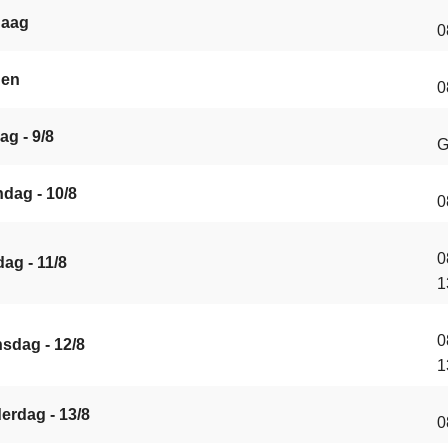
daag
0
gen
0
ag - 9/8
G
dag - 10/8
0
0
ag - 11/8
1
0
sdag - 12/8
1
erdag - 13/8
0