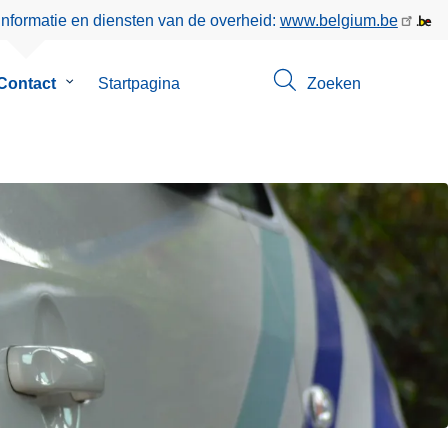
informatie en diensten van de overheid:
www.belgium.be
enu
Contact
Submenu
Startpagina
Zoeken
van
Contact