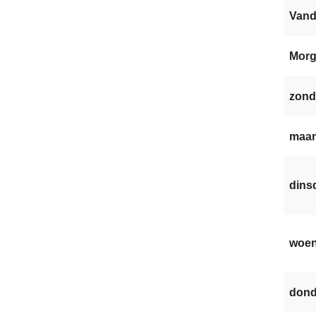
Van
Mor
zond
maan
dinsd
woen
dond