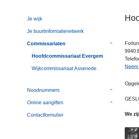
n
h
Hoo
Je wijk
o
u
Je buurtinformatienetwerk
d
g
Fortu
Commissariaten
Submenu
a
9940
van
Hoofdcommissariaat Evergem
a
Telefo
Commissaria
n
Neem c
Wijkcommissariaat Assenede
Opgele
Noodnummers
Submenu
van
GESLO
Online aangiften
Submenu
Noodnummer
van
We zi
Contactformulier
Online
aangiften