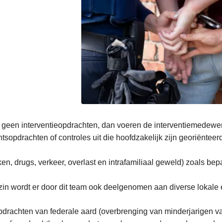
r geen interventieopdrachten, dan voeren de interventiemedewe
htsopdrachten of controles uit die hoofdzakelijk zijn georiënteer
ken, drugs, verkeer, overlast en intrafamiliaal geweld) zoals be
 zin wordt er door dit team ook deelgenomen aan diverse lokale
drachten van federale aard (overbrenging van minderjarigen va