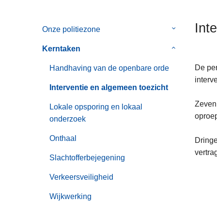
n
h
Int
Onze politiezone
Submenu
o
van
u
Kerntaken
Submenu
Onze
d
van
politiezone
g
De per
Handhaving van de openbare orde
Kerntaken
a
interve
Interventie en algemeen toezicht
a
n
Zeven 
Lokale opsporing en lokaal
oproe
onderzoek
Onthaal
Dringe
vertra
Slachtofferbejegening
Verkeersveiligheid
Wijkwerking