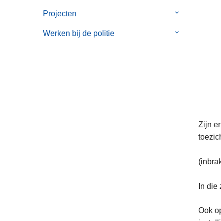
Projecten
Submenu
van
Werken bij de politie
Submenu
Projecten
van
Werken
bij
de
politie
Zijn e
toezic
(inbra
In die
Ook op