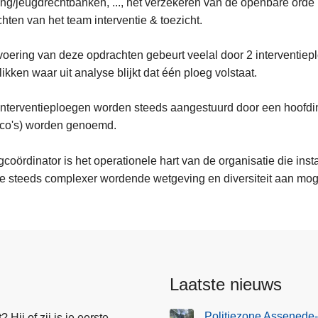
ling/jeugdrechtbanken, ..., het verzekeren van de openbare orde 
hten van het team interventie & toezicht.
voering van deze opdrachten gebeurt veelal door 2 interventie
ikken waar uit analyse blijkt dat één ploeg volstaat.
nterventieploegen worden steeds aangestuurd door een hoofdin
gco's) worden genoemd.
coördinator is het operationele hart van de organisatie die inst
e steeds complexer wordende wetgeving en diversiteit aan moge
Laatste nieuws
Politiezone Assenede-
Hij of zij is je eerste