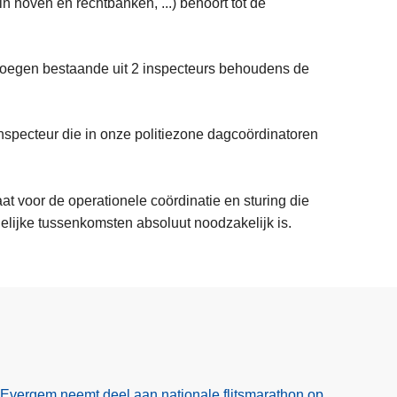
in hoven en rechtbanken, ...) behoort tot de
ploegen bestaande uit 2 inspecteurs behoudens de
specteur die in onze politiezone dagcoördinatoren
aat voor de operationele coördinatie en sturing die
lijke tussenkomsten absoluut noodzakelijk is.
Evergem neemt deel aan nationale flitsmarathon op