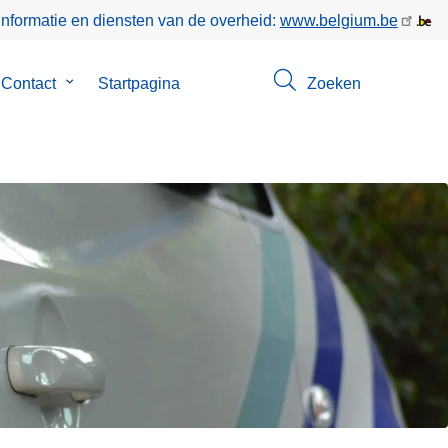
informatie en diensten van de overheid:
www.belgium.be
menu
Contact
Submenu
Startpagina
Zoeken
van
Contact