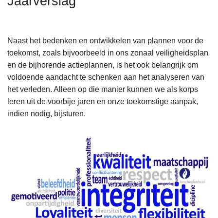
Jaarverslag
n
h
o
Naast het bedenken en ontwikkelen van plannen voor de
u
toekomst, zoals bijvoorbeeld in ons zonaal veiligheidsplan
d
en de bijhorende actieplannen, is het ook belangrijk om
g
voldoende aandacht te schenken aan het analyseren van
a
het verleden. Alleen op die manier kunnen we als korps
a
leren uit de voorbije jaren en onze toekomstige aanpak,
n
indien nodig, bijsturen.