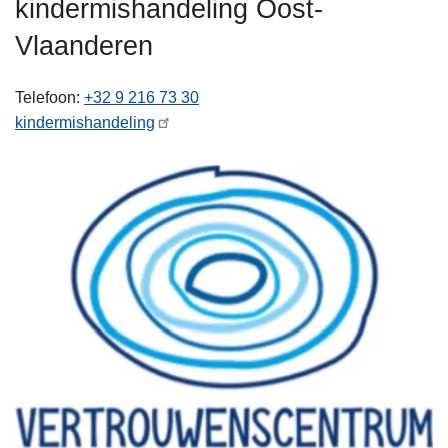
kindermishandeling Oost-
n
h
Vlaanderen
o
u
Telefoon
+32 9 216 73 30
d
kindermishandeling
g
a
a
n