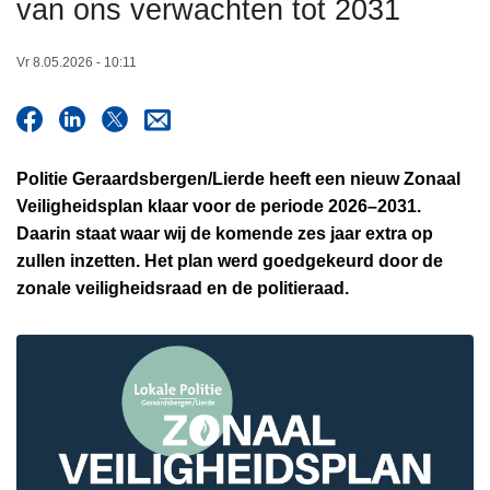
van ons verwachten tot 2031
n
h
Vr 8.05.2026 - 10:11
o
u
d
g
Politie Geraardsbergen/Lierde heeft een nieuw Zonaal
a
Veiligheidsplan klaar voor de periode 2026–2031.
a
Daarin staat waar wij de komende zes jaar extra op
n
zullen inzetten. Het plan werd goedgekeurd door de
zonale veiligheidsraad en de politieraad.