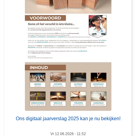
O
n
s
d
i
g
i
t
a
a
l
j
a
a
L
r
e
v
e
Ons digitaal jaarverslag 2025 kan je nu bekijken!
e
s
r
m
Vr 12.06.2026 - 11:52