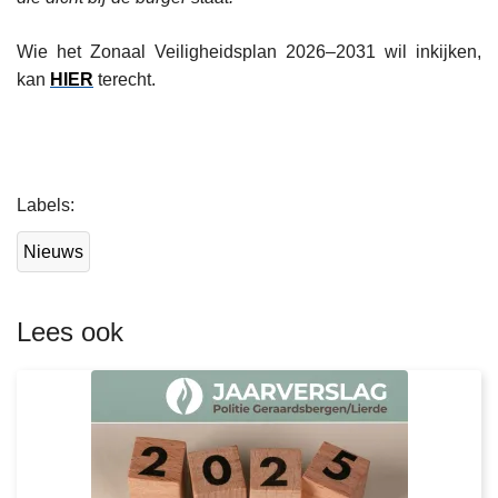
Wie het Zonaal Veiligheidsplan 2026–2031 wil inkijken,
kan
HIER
terecht.
L
Labels
e
e
Nieuws
s
m
e
Lees ook
e
r
o
v
e
r