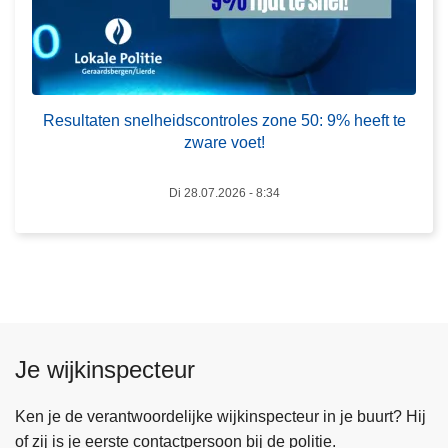
i
n
j
e
k
l
e
h
n
e
Resultaten snelheidscontroles zone 50: 9% heeft te
!
i
zware voet!
d
s
Di 28.07.2026 - 8:34
c
o
n
t
r
o
Je wijkinspecteur
l
e
Ken je de verantwoordelijke wijkinspecteur in je buurt? Hij
s
of zij is je eerste contactpersoon bij de politie.
z