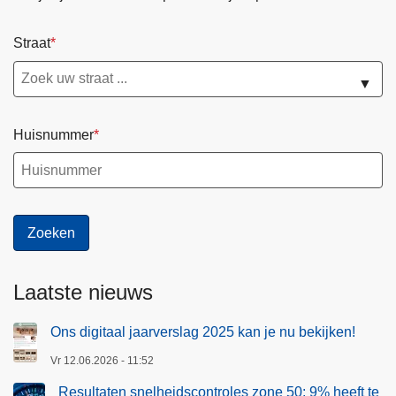
o
n
Straat
e
▼
5
0
:
Huisnummer
9
%
h
e
e
f
t
Laatste nieuws
t
e
Ons digitaal jaarverslag 2025 kan je nu bekijken!
z
Vr 12.06.2026 - 11:52
w
Resultaten snelheidscontroles zone 50: 9% heeft te
a