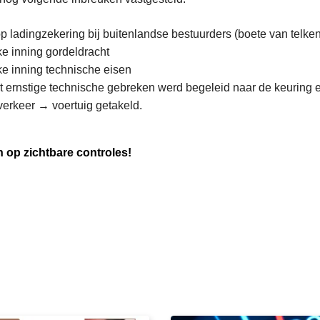
p ladingzekering bij buitenlandse bestuurders (boete van telken
ke inning gordeldracht
ke inning technische eisen
t ernstige technische gebreken werd begeleid naar de keuring e
verkeer → voertuig getakeld.
en op zichtbare controles!
L
e
e
s
m
e
e
r