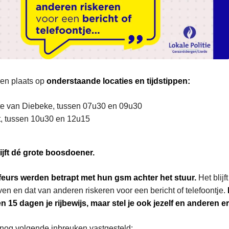
en plaats op
onderstaande locaties en tijdstippen:
te van Diebeke, tussen 07u30 en 09u30
, tussen 10u30 en 12u15
jft dé grote boosdoener.
feurs werden betrapt met hun gsm achter het stuur.
Het blijf
en en dat van anderen riskeren voor een bericht of telefoontje.
een 15 dagen je rijbewijs, maar stel je ook jezelf en anderen e
nog volgende inbreuken vastgesteld: