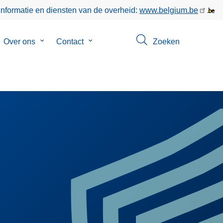
informatie en diensten van de overheid:
www.belgium.be
bmenu
Over ons
Submenu
Contact
Submenu
Zoeken
van
van
keer
Over
Contact
ons