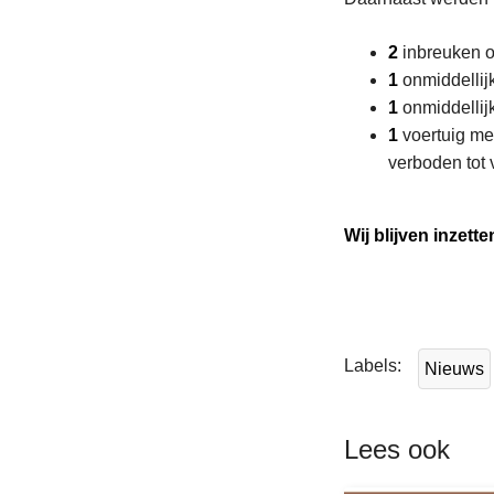
2
inbreuken o
1
onmiddellij
1
onmiddellij
1
voertuig me
verboden tot 
Wij blijven inzett
L
e
e
Labels
Nieuws
s
m
e
Lees ook
e
r