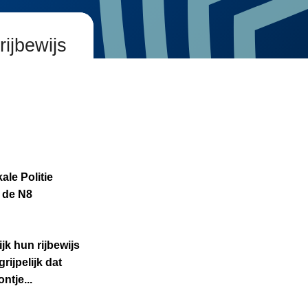
ijbewijs
ale Politie
 de
N8
k hun rijbewijs
rijpelijk dat
ntje...