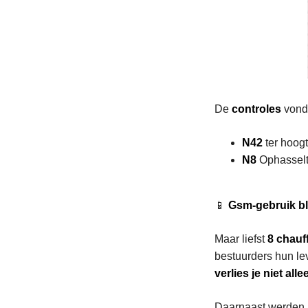
De
controles
vond
N42
ter hoog
N8
Ophasselt
📱
Gsm-gebruik bli
Maar liefst
8 chauf
bestuurders hun lev
verlies je niet all
Daarnaast werden 