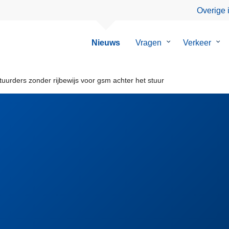
Overige 
Nieuws
Vragen
Submenu
Verkeer
Su
van
van
Vragen
Ver
tuurders zonder rijbewijs voor gsm achter het stuur