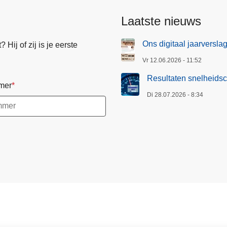
h
Laatste nieuws
e
i
Ons digitaal jaarversla
Hij of zij is je eerste
d
Vr 12.06.2026 - 11:52
s
c
Resultaten snelheidsc
mer
o
Di 28.07.2026 - 8:34
n
t
r
o
l
e
s
z
o
n