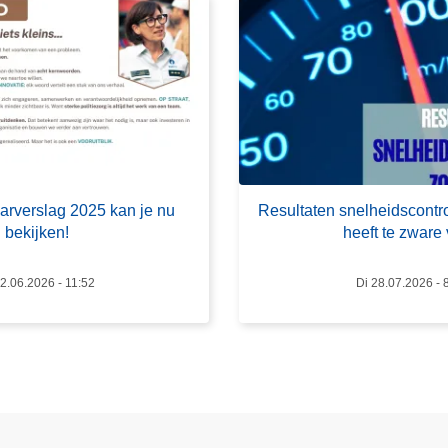
o
v
e
r
R
e
s
u
aarverslag 2025 kan je nu
Resultaten snelheidscontr
l
bekijken!
heeft te zware 
t
a
12.06.2026 - 11:52
Di 28.07.2026 - 
t
e
n
s
n
e
l