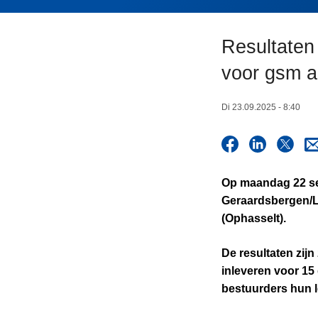
n
h
Resultaten 
o
u
voor gsm a
d
g
Di 23.09.2025 - 8:40
a
a
n
Op
maandag 22 s
Geraardsbergen/Li
(Ophasselt).
De resultaten zij
inleveren voor 15
bestuurders hun le