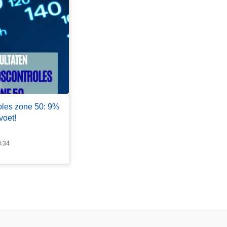
oles zone 50: 9%
voet!
8:34