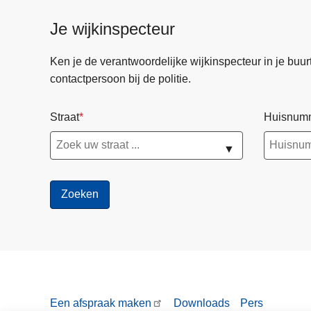
r
Je wijkinspecteur
v
e
Ken je de verantwoordelijke wijkinspecteur in je buurt? 
r
contactpersoon bij de politie.
s
l
Straat
Huisnum
a
g
▼
2
0
2
5
k
a
n
j
e
Een afspraak maken
Downloads
Pers