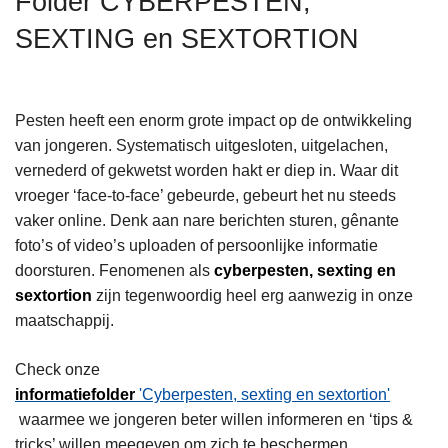
Folder CYBERPESTEN,
n
SEXTING en SEXTORTION
h
o
u
d
Pesten heeft een enorm grote impact op de ontwikkeling
g
van jongeren. Systematisch uitgesloten, uitgelachen,
a
vernederd of gekwetst worden hakt er diep in. Waar dit
a
vroeger ‘face-to-face’ gebeurde, gebeurt het nu steeds
n
vaker online. Denk aan nare berichten sturen, gênante
foto’s of video’s uploaden of persoonlijke informatie
doorsturen. Fenomenen als
cyberpesten, sexting en
sextortion
zijn tegenwoordig heel erg aanwezig in onze
maatschappij.
Check onze
informatiefolder
'Cyberpesten, sexting en sextortion'
waarmee we jongeren beter willen informeren en ‘tips &
tricks’ willen meegeven om zich te beschermen.