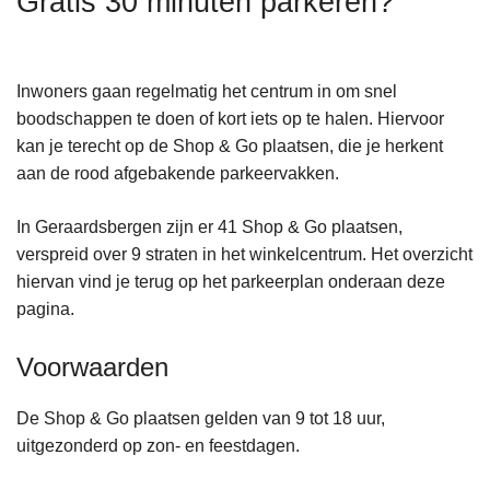
Gratis 30 minuten parkeren?
n
h
o
Inwoners gaan regelmatig het centrum in om snel
u
boodschappen te doen of kort iets op te halen. Hiervoor
d
kan je terecht op de Shop & Go plaatsen, die je herkent
g
aan de rood afgebakende parkeervakken.
a
a
In Geraardsbergen zijn er 41 Shop & Go plaatsen,
n
verspreid over 9 straten in het winkelcentrum. Het overzicht
hiervan vind je terug op het parkeerplan onderaan deze
pagina.
Voorwaarden
De Shop & Go plaatsen gelden van 9 tot 18 uur,
uitgezonderd op zon- en feestdagen.