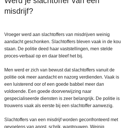
Werd je slachtoffer van een
n
misdrijf?
h
o
u
d
Vroeger werd aan slachtoffers van misdrijven weinig
g
aandacht geschonken. Slachtoffers bleven vaak in de kou
a
staan. De politie deed haar vaststellingen, men stelde
a
proces-verbaal op en daar bleef het bij.
n
Men werd er zich van bewust dat slachtoffers vanuit de
politie ook meer aandacht en nazorg verdienden. Vaak is
een luisterend oor of een goede babbel meer dan
voldoende. Een goede doorverwijzing naar
gespecialiseerde diensten is zeer belangrijk. De politie is
trouwens vaak als eerste bij een slachtoffer aanwezig.
Slachtoffers van een misdrijf worden geconfronteerd met
gevoelens van angst, schrik, wantrouwen. Weinig