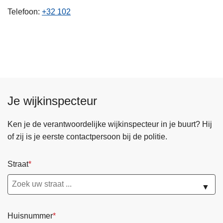
n
Telefoon
+32 102
h
o
u
d
g
a
a
Je wijkinspecteur
n
Ken je de verantwoordelijke wijkinspecteur in je buurt? Hij
of zij is je eerste contactpersoon bij de politie.
Straat
▼
Huisnummer