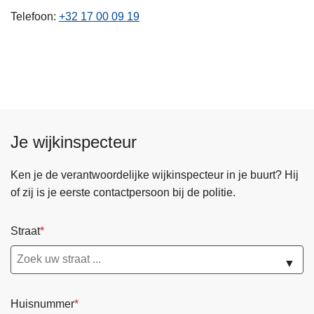
n
Telefoon
+32 17 00 09 19
h
o
u
d
g
a
a
Je wijkinspecteur
n
Ken je de verantwoordelijke wijkinspecteur in je buurt? Hij
of zij is je eerste contactpersoon bij de politie.
Straat
▼
Huisnummer