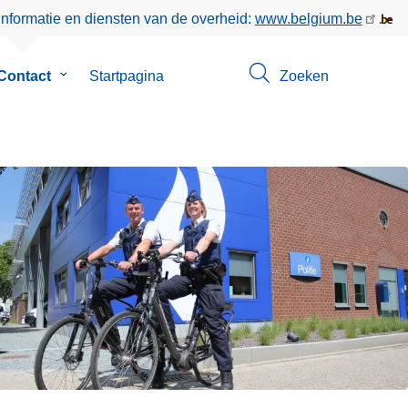
informatie en diensten van de overheid:
www.belgium.be
enu
Contact
Submenu
Startpagina
Zoeken
van
Contact