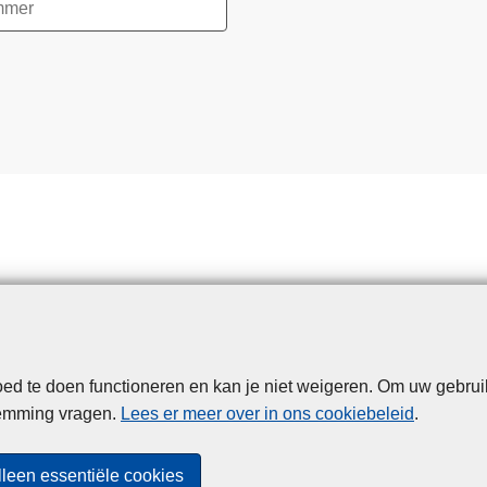
d te doen functioneren en kan je niet weigeren. Om uw gebrui
Disclaimer
Privacy
Cookies
Toegankelijkheid
temming vragen.
Lees er meer over in ons cookiebeleid
.
© 2026 Politie.be
lleen essentiële cookies