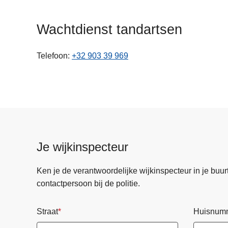
n
h
Wachtdienst tandartsen
o
u
Telefoon
+32 903 39 969
d
g
a
a
n
Je wijkinspecteur
Ken je de verantwoordelijke wijkinspecteur in je buurt? 
contactpersoon bij de politie.
Straat
Huisnum