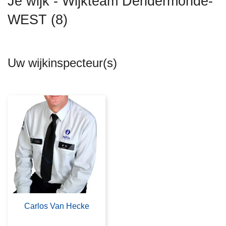
Je wijk - Wijkteam Dendermonde-
n
WEST (8)
h
o
u
d
Uw wijkinspecteur(s)
g
a
a
n
Carlos Van Hecke