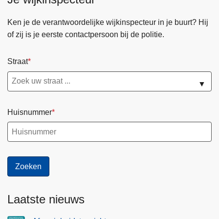
n
h
Ken je de verantwoordelijke wijkinspecteur in je buurt? Hij
o
of zij is je eerste contactpersoon bij de politie.
u
d
Straat
g
a
▼
a
n
Huisnummer
Laatste nieuws