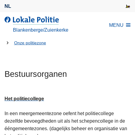
O
NL
v
e
d
MENU
r
e
Blankenberge/Zuienkerke
s
L
l
U
o
Onze politiezone
a
k
bent
a
a
hier:
n
l
e
Bestuursorganen
e
n
P
n
o
a
l
Het politiecollege
a
i
r
t
In een meergemeentezone oefent het politiecollege
d
i
dezelfde bevoegdheden uit als het schepencollege in de
e
e
ééngemeentezones. (dagelijks beheer en organisatie van
i