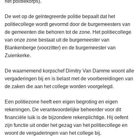
het politiekorps).
n
h
De wet op de geïntegreerde politie bepaalt dat het
o
politiecollege wordt gevormd door de burgemeesters van
u
de gemeenten die behoren tot de zone. Het politiecollege
d
van onze zone bestaat uit de burgemeester van
g
Blankenberge (voorzitter) en de burgemeester van
a
Zuienkerke.
a
n
De waarnemend korpschef Dimitry Van Damme woont alle
vergaderingen bij en is belast met de voorbereidingen van
de zaken die aan het college worden voorgelegd.
Een politiezone heeft een eigen begroting en eigen
rekeningen. De verantwoordelijke beheerder voor dit
financiële luik is de bijzondere rekenplichtige. Hij oefent
zijn functie uit onder het gezag van het politiecollege en
woont de vergaderingen van het college bij.