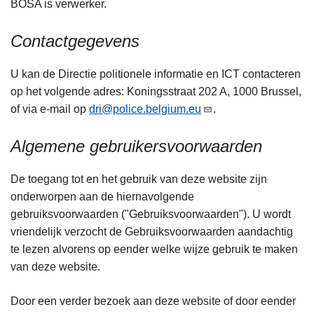
BOSA is verwerker.
n
h
Contactgegevens
o
u
U kan de Directie politionele informatie en ICT contacteren
d
op het volgende adres: Koningsstraat 202 A, 1000 Brussel,
g
of via e-mail op
dri@police.belgium.eu
.
a
a
Algemene gebruikersvoorwaarden
n
De toegang tot en het gebruik van deze website zijn
onderworpen aan de hiernavolgende
gebruiksvoorwaarden ("Gebruiksvoorwaarden"). U wordt
vriendelijk verzocht de Gebruiksvoorwaarden aandachtig
te lezen alvorens op eender welke wijze gebruik te maken
van deze website.
Door een verder bezoek aan deze website of door eender