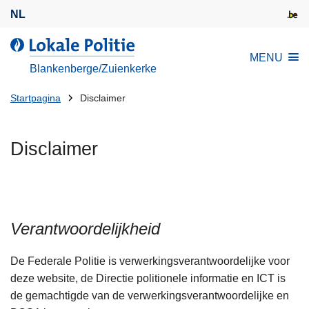
O
NL
v
e
d
MENU
r
e
Blankenberge/Zuienkerke
s
L
l
U
o
Startpagina
Disclaimer
a
k
bent
a
a
hier:
Disclaimer
n
l
e
e
n
P
n
o
a
l
Verantwoordelijkheid
a
i
r
t
De Federale Politie is verwerkingsverantwoordelijke voor
d
i
deze website, de Directie politionele informatie en ICT is
e
e
de gemachtigde van de verwerkingsverantwoordelijke en
i