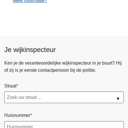
Meer informatie?
n
h
o
u
d
g
a
Je wijkinspecteur
a
n
Ken je de verantwoordelijke wijkinspecteur in je buurt? Hij
of zij is je eerste contactpersoon bij de politie.
Straat
▼
Huisnummer