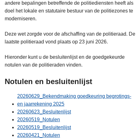
andere bepalingen betreffende de politiediensten heeft als
n
doel het lokale en statutaire bestuur van de politiezones te
h
moderniseren.
o
u
Deze wet zorgde voor de afschaffing van de politieraad. De
d
laatste politieraad vond plaats op 23 juni 2026.
g
a
Hieronder kunt u de besluitenlijst en de goedgekeurde
a
notulen van de politieraden vinden.
n
Notulen en besluitenlijst
20260629_Bekendmaking goedkeuring begrotings-
en jaarrekening 2025
20260623_Besluitenlijst
20260519_Notulen
20260519_Besluitenlijst
20260421_Notulen