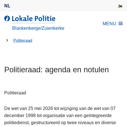
O
NL
v
e
d
MENU
r
e
Blankenberge/Zuienkerke
s
L
l
U
o
Politieraad
a
k
bent
a
a
hier:
n
l
e
Politieraad: agenda en notulen
e
n
P
n
o
a
l
Politieraad
a
i
r
t
De wet van 25 mei 2026 tot wijziging van de wet van 07
d
i
december 1998 tot organisatie van een geïntegreerde
e
e
politiedienst, gestructureerd op twee niveaus en diverse
i