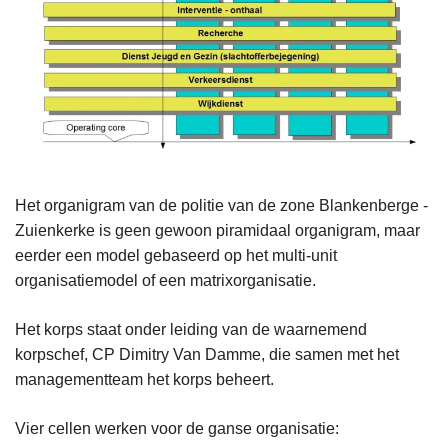
n
h
o
u
d
g
a
a
Het organigram van de politie van de zone Blankenberge -
n
Zuienkerke is geen gewoon piramidaal organigram, maar
eerder een model gebaseerd op het multi-unit
organisatiemodel of een matrixorganisatie.
Het korps staat onder leiding van de waarnemend
korpschef, CP Dimitry Van Damme, die samen met het
managementteam het korps beheert.
Vier cellen werken voor de ganse organisatie: