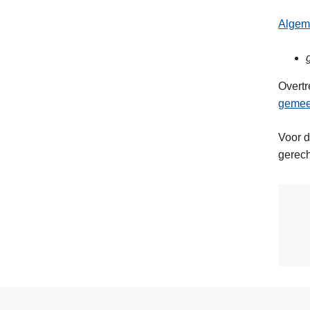
Algeme
Overtr
gemeen
Voor d
gerech