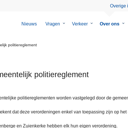
Overige 
Nieuws
Vragen
Submenu
Verkeer
Submenu
Over ons
Su
van
van
va
Vragen
Verkeer
Ov
on
ijk politiereglement
eentelijk politiereglement
telijke politiereglementen worden vastgelegd door de gemeen
an
tekent dat deze verordeningen enkel van toepassing zijn op he
nberge en Zuienkerke hebben elk hun eigen verordening.