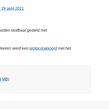
 29 april 2021
orden strafbaar gesteld met
arkeren' werd een
protocolakkoord
met het
.4 MB)