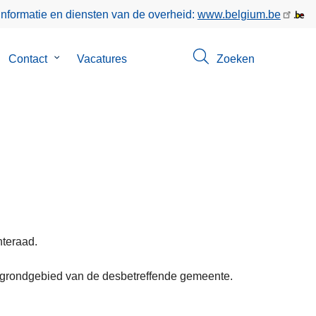
informatie en diensten van de overheid:
www.belgium.be
bmenu
Contact
Submenu
Vacatures
Zoeken
n
van
er
Contact
s
teraad.
t grondgebied van de desbetreffende gemeente.