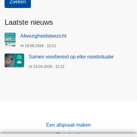
r
e
Laatste nieuws
n
s
Afwezigheidstoezicht
t
r
Vr 19.06.2026 - 10:21
a
Samen voorbereid op elke noodsituatie
t
Vr 24.04.2026 - 11:22
e
g
i
e
Een afspraak maken
Downloads