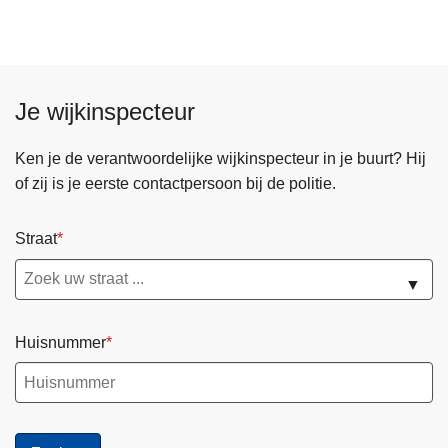
n
e
h
r
o
C
u
u
Je wijkinspecteur
d
l
g
t
Ken je de verantwoordelijke wijkinspecteur in je buurt? Hij
a
u
of zij is je eerste contactpersoon bij de politie.
a
u
n
r
Straat
,
s
▼
t
r
Huisnummer
u
c
t
u
u