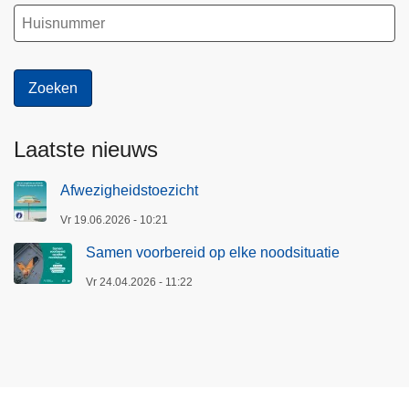
o
l
i
t
i
e
Laatste nieuws
Afwezigheidstoezicht
Vr 19.06.2026 - 10:21
Samen voorbereid op elke noodsituatie
Vr 24.04.2026 - 11:22