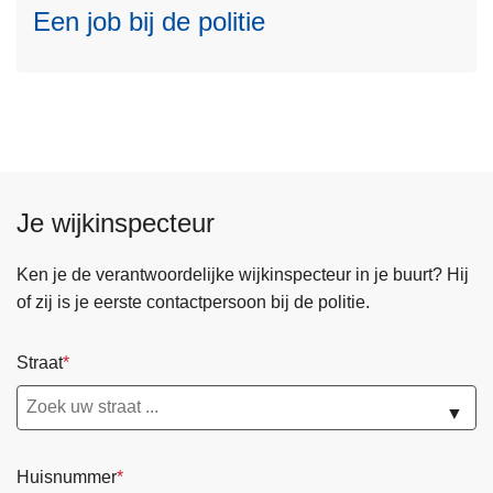
Een job bij de politie
e
r
o
v
e
r
E
e
Je wijkinspecteur
n
j
Ken je de verantwoordelijke wijkinspecteur in je buurt? Hij
o
of zij is je eerste contactpersoon bij de politie.
b
b
Straat
i
j
▼
d
e
Huisnummer
p