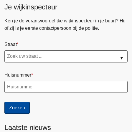
n
Je wijkinspecteur
h
o
Ken je de verantwoordelijke wijkinspecteur in je buurt? Hij
u
of zij is je eerste contactpersoon bij de politie.
d
g
Straat
a
a
▼
n
Huisnummer
Laatste nieuws