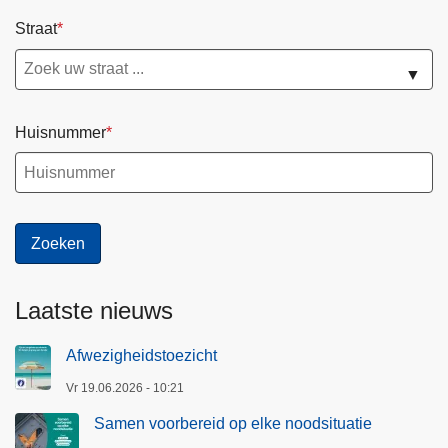
e
Straat
l
i
▼
j
k
Huisnummer
p
o
l
i
t
i
e
Laatste nieuws
r
e
Afwezigheidstoezicht
g
Vr 19.06.2026 - 10:21
l
e
Samen voorbereid op elke noodsituatie
m