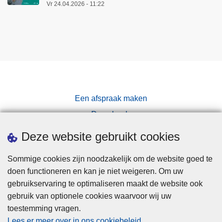
Vr 24.04.2026 - 11:22
e
n
t
Een afspraak maken
Downloads
Pers
Deze website gebruikt cookies
Sommige cookies zijn noodzakelijk om de website goed te
doen functioneren en kan je niet weigeren. Om uw
gebruikservaring te optimaliseren maakt de website ook
gebruik van optionele cookies waarvoor wij uw
toestemming vragen.
Disclaimer
Lees er meer over in ons cookiebeleid
.