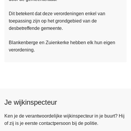
n
e
h
Dit betekent dat deze verordeningen enkel van
e
o
toepassing zijn op het grondgebied van de
s
u
desbetreffende gemeente.
m
d
e
g
Blankenberge en Zuienkerke hebben elk hun eigen
e
a
verordening.
r
a
o
n
v
e
r
G
e
Je wijkinspecteur
m
e
e
Ken je de verantwoordelijke wijkinspecteur in je buurt? Hij
n
of zij is je eerste contactpersoon bij de politie.
t