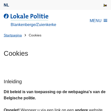
O
NL
v
e
d
MENU
r
e
Blankenberge/Zuienkerke
s
L
l
U
o
Startpagina
Cookies
a
k
bent
a
a
hier:
Cookies
n
l
e
e
n
P
n
o
a
l
Inleiding
a
i
r
t
Dit beleid is van toepassing op de webpagina's van de
d
i
Belgische politie.
e
e
i
Opgelet!
Wanneer u via een link op een
andere
website,