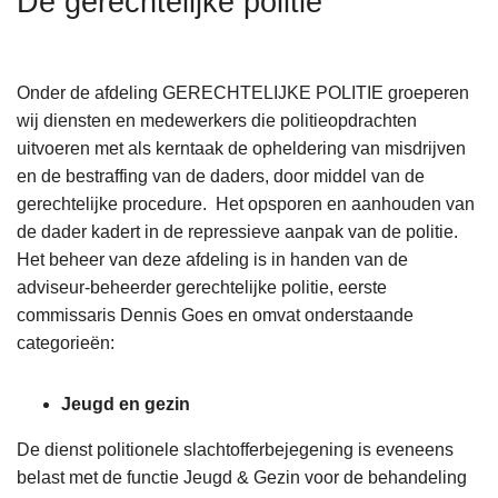
De gerechtelijke politie
n
h
o
Onder de afdeling GERECHTELIJKE POLITIE groeperen
u
wij diensten en medewerkers die politieopdrachten
d
uitvoeren met als kerntaak de opheldering van misdrijven
g
en de bestraffing van de daders, door middel van de
a
gerechtelijke procedure. Het opsporen en aanhouden van
a
de dader kadert in de repressieve aanpak van de politie.
n
Het beheer van deze afdeling is in handen van de
adviseur-beheerder gerechtelijke politie, eerste
commissaris Dennis Goes en omvat onderstaande
categorieën:
Jeugd en gezin
De dienst politionele slachtofferbejegening is eveneens
belast met de functie Jeugd & Gezin voor de behandeling