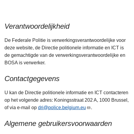
n
h
o
Verantwoordelijkheid
u
d
De Federale Politie is verwerkingsverantwoordelijke voor
g
deze website, de Directie politionele informatie en ICT is
a
de gemachtigde van de verwerkingsverantwoordelijke en
a
BOSA is verwerker.
n
Contactgegevens
U kan de Directie politionele informatie en ICT contacteren
op het volgende adres: Koningsstraat 202 A, 1000 Brussel,
of via e-mail op
dri@police.belgium.eu
.
Algemene gebruikersvoorwaarden