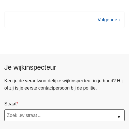
V
Volgende ›
o
l
g
e
n
d
Je wijkinspecteur
e
p
Ken je de verantwoordelijke wijkinspecteur in je buurt? Hij
a
of zij is je eerste contactpersoon bij de politie.
g
i
Straat
n
a
▼