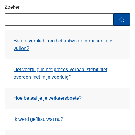
n
Zoeken
h
o
u
d
Ben je verplicht om het antwoordformulier in te
g
vullen?
a
a
n
Het voertuig in het proces-verbaal stemt niet
overeen met mijn voertuig?
Hoe betaal je je verkeersboete?
Ik werd geflitst, wat nu?