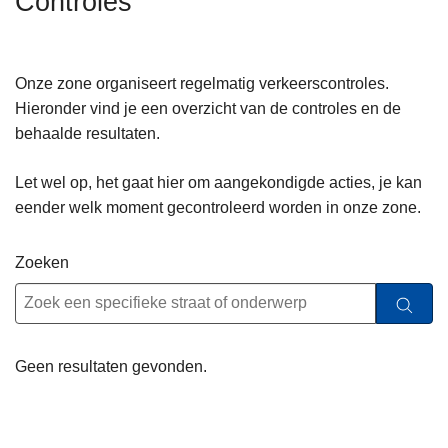
Controles
n
h
o
Onze zone organiseert regelmatig verkeerscontroles.
u
Hieronder vind je een overzicht van de controles en de
d
behaalde resultaten.
g
a
Let wel op, het gaat hier om aangekondigde acties, je kan
a
eender welk moment gecontroleerd worden in onze zone.
n
Zoeken
Geen resultaten gevonden.