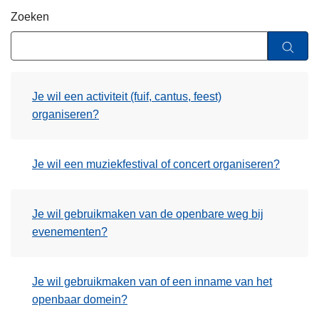
n
Zoeken
h
o
u
d
Je wil een activiteit (fuif, cantus, feest)
g
organiseren?
a
a
n
Je wil een muziekfestival of concert organiseren?
Je wil gebruikmaken van de openbare weg bij
evenementen?
Je wil gebruikmaken van of een inname van het
openbaar domein?