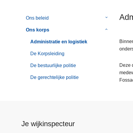
n
h
Adm
Ons beleid
Submenu
o
van
u
Ons korps
Submenu
Ons
d
van
beleid
g
Binnen
Administratie en logistiek
Ons
a
onders
korps
De Korpsleiding
a
n
Deze d
De bestuurlijke politie
medewe
De gerechtelijke politie
Fossae
Je wijkinspecteur