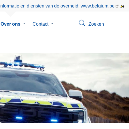
informatie en diensten van de overheid:
www.belgium.be
menu
Over ons
Submenu
Contact
Submenu
Zoeken
van
van
eer
Over
Contact
ons