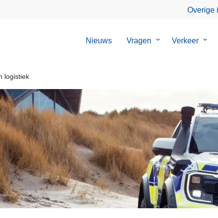
Overige 
Nieuws
Vragen
Submenu
Verkeer
Sub
van
van
Vragen
Verk
 logistiek