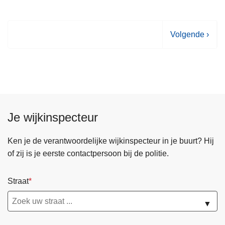
V
Volgende ›
o
l
g
e
n
d
Je wijkinspecteur
e
p
Ken je de verantwoordelijke wijkinspecteur in je buurt? Hij
a
of zij is je eerste contactpersoon bij de politie.
g
i
Straat
n
a
▼