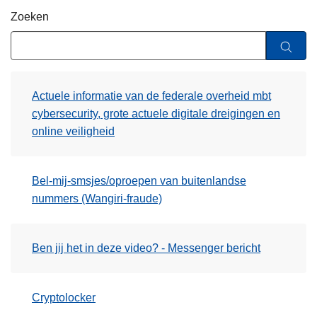
n
Zoeken
h
o
u
d
Actuele informatie van de federale overheid mbt
g
cybersecurity, grote actuele digitale dreigingen en
a
online veiligheid
a
n
Bel-mij-smsjes/oproepen van buitenlandse
nummers (Wangiri-fraude)
Ben jij het in deze video? - Messenger bericht
Cryptolocker