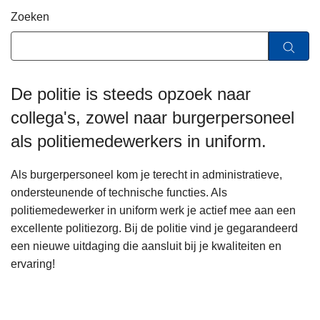
n
Zoeken
h
o
u
d
De politie is steeds opzoek naar
g
collega's, zowel naar burgerpersoneel
a
a
als politiemedewerkers in uniform.
n
Als burgerpersoneel kom je terecht in administratieve,
ondersteunende of technische functies. Als
politiemedewerker in uniform werk je actief mee aan een
excellente politiezorg. Bij de politie vind je gegarandeerd
een nieuwe uitdaging die aansluit bij je kwaliteiten en
ervaring!