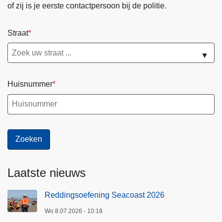
of zij is je eerste contactpersoon bij de politie.
g
i
Straat
n
a
▼
Huisnummer
Laatste nieuws
Reddingsoefening Seacoast 2026
Wo 8.07.2026 - 10:18