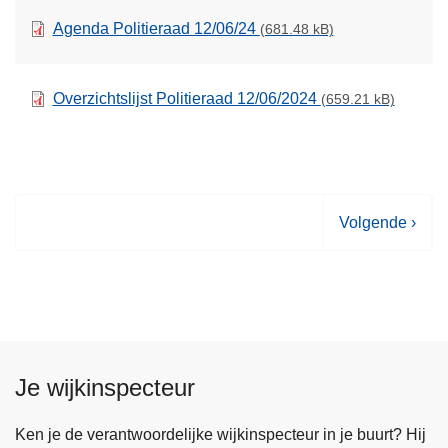
Agenda Politieraad 12/06/24
(681.48 kB)
Overzichtslijst Politieraad 12/06/2024
(659.21 kB)
V
Volgende ›
o
l
g
e
n
d
Je wijkinspecteur
e
p
Ken je de verantwoordelijke wijkinspecteur in je buurt? Hij
a