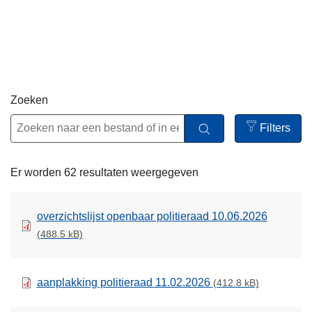
n
h
o
u
d
g
Zoeken
a
Filters
a
Open
n
filters
Er worden 62 resultaten weergegeven
overzichtslijst openbaar politieraad 10.06.2026
(488.5 kB)
aanplakking politieraad 11.02.2026
(412.8 kB)