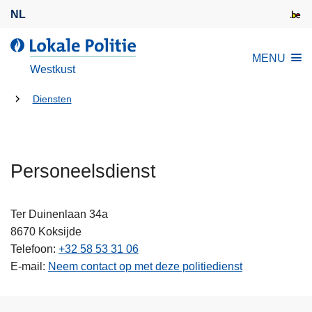
O
NL
v
e
d
MENU
r
e
Westkust
s
L
l
U
o
Diensten
a
k
bent
a
a
hier:
n
l
e
Personeelsdienst
e
n
P
n
o
Ter Duinenlaan 34a
a
l
8670
Koksijde
a
i
Telefoon
+32 58 53 31 06
r
t
E-mail
Neem contact op met deze politiedienst
d
i
e
e
i