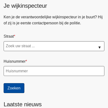
n
Je wijkinspecteur
h
o
Ken je de verantwoordelijke wijkinspecteur in je buurt? Hij
u
of zij is je eerste contactpersoon bij de politie.
d
g
Straat
a
a
▼
n
Huisnummer
Laatste nieuws