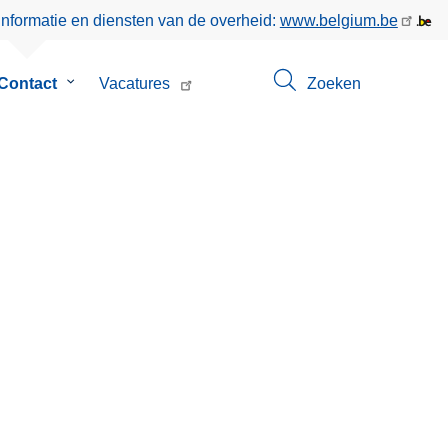
informatie en diensten van de overheid:
www.belgium.be
menu
Contact
Submenu
Vacatures
Zoeken
van
Contact