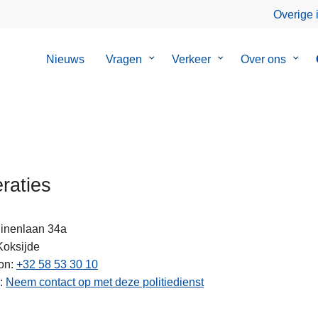
Overige 
Nieuws
Vragen
Submenu
Verkeer
Submenu
Over ons
Sub
van
van
van
Vragen
Verkeer
Over
ons
raties
uinenlaan 34a
Koksijde
on
+32 58 53 30 10
ten
Neem contact op met deze politiedienst