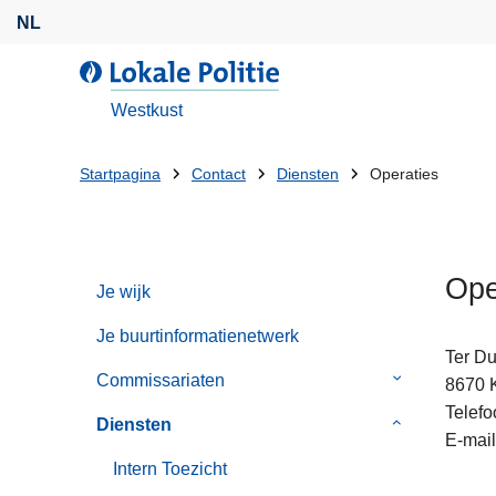
O
NL
v
e
d
r
e
Westkust
s
L
l
o
U
Startpagina
Contact
Diensten
Operaties
a
k
bent
a
a
n
l
hier:
e
e
Ope
n
Je wijk
P
n
o
Je buurtinformatienetwerk
a
l
Ter D
a
i
Commissariaten
Submenu
8670
r
t
van
Telefo
Diensten
Submenu
d
i
Commissaria
E-mail
van
e
e
Intern Toezicht
Diensten
i