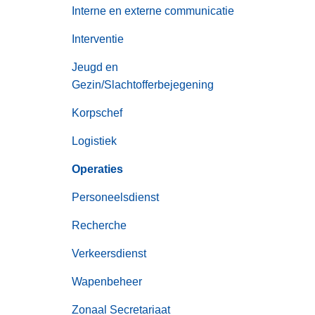
n
Interne en externe communicatie
h
Interventie
o
u
Jeugd en
d
Gezin/Slachtofferbejegening
g
Korpschef
a
a
Logistiek
n
Operaties
Personeelsdienst
Recherche
Verkeersdienst
Wapenbeheer
Zonaal Secretariaat