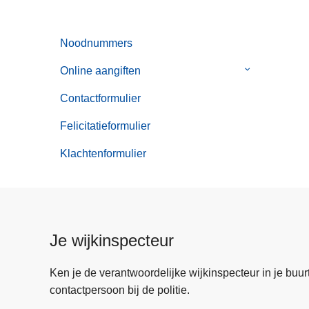
Noodnummers
Online aangiften
Submenu
van
Contactformulier
Online
aangiften
Felicitatieformulier
Klachtenformulier
Je wijkinspecteur
Ken je de verantwoordelijke wijkinspecteur in je buurt? 
contactpersoon bij de politie.