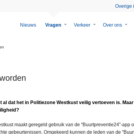
Overige 
Nieuws
Vragen
Submenu
Verkeer
Submenu
Over ons
Sub
van
van
van
Vragen
Verkeer
Over
ons
en
 worden
t al dat het in Politiezone Westkust veilig vertoeven is. Maar 
iligheid?
tkust maakt geregeld gebruik van de “Buurtpreventie24”-app 
hte gebeurtenissen. Omgekeerd kunnen de leden van de “Buur