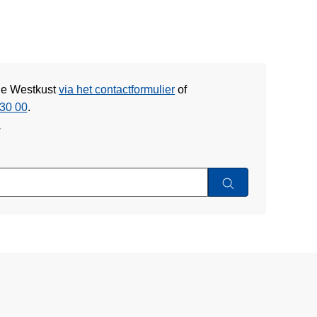
tie Westkust
via het contactformulier
of
30 00
.
w