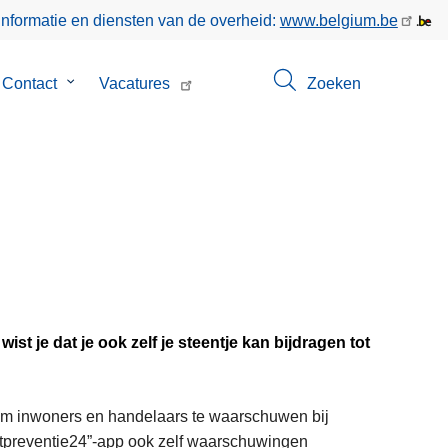
informatie en diensten van de overheid:
www.belgium.be
menu
Contact
Submenu
Vacatures
Zoeken
van
Contact
wist je dat je ook zelf je steentje kan bijdragen tot
om inwoners en handelaars te waarschuwen bij
tpreventie24”-app ook zelf waarschuwingen