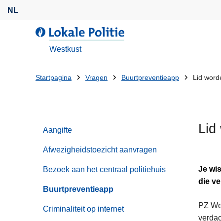
O
NL
v
e
d
r
e
Westkust
s
L
l
o
U
Startpagina
Vragen
Buurtpreventieapp
Lid word
a
k
bent
a
a
n
l
hier:
e
e
Lid
n
Aangifte
P
n
o
Afwezigheidstoezicht aanvragen
a
l
a
i
Je wis
Bezoek aan het centraal politiehuis
r
t
die ve
Buurtpreventieapp
d
i
e
PZ Wes
e
Criminaliteit op internet
i
verdac