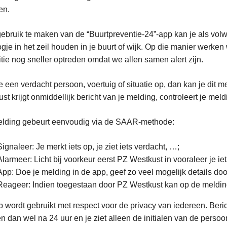
en.
ebruik te maken van de “Buurtpreventie-24”-app kan je als volw
gje in het zeil houden in je buurt of wijk. Op die manier werk
itie nog sneller optreden omdat we allen samen alert zijn.
e een verdacht persoon, voertuig of situatie op, dan kan je dit 
st krijgt onmiddellijk bericht van je melding, controleert je mel
lding gebeurt eenvoudig via de SAAR-methode:
Signaleer: Je merkt iets op, je ziet iets verdacht, …;
Alarmeer: Licht bij voorkeur eerst PZ Westkust in vooraleer je iet
App: Doe je melding in de app, geef zo veel mogelijk details doo
Reageer: Indien toegestaan door PZ Westkust kan op de meldi
 wordt gebruikt met respect voor de privacy van iedereen. Ber
n dan wel na 24 uur en je ziet alleen de initialen van de persoon