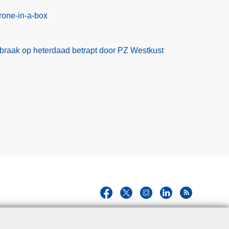
rone-in-a-box
braak op heterdaad betrapt door PZ Westkust