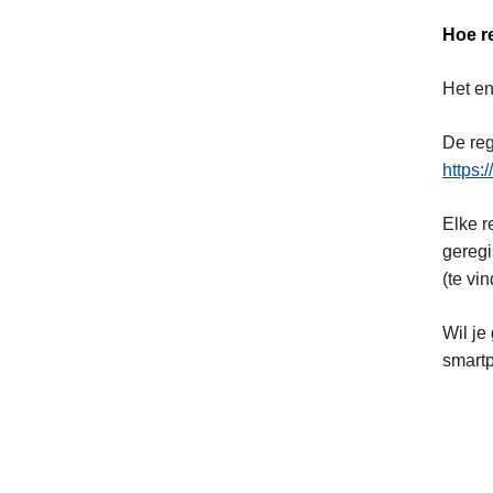
Hoe r
Het en
De reg
https:
Elke r
geregi
(te vi
Wil je
smartp