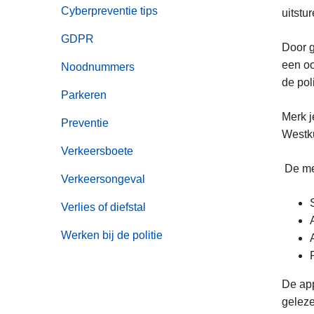
n
Cyberpreventie tips
uitstur
h
GDPR
o
Door g
u
een oo
Noodnummers
d
de pol
Parkeren
g
a
Merk j
Preventie
a
Westku
n
Verkeersboete
De me
Verkeersongeval
Verlies of diefstal
Werken bij de politie
De app
geleze