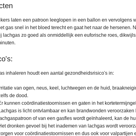
cten
kers laten een patroon leeglopen in een ballon en vervolgens w
et gas snel in het bloed terecht en gaat het naar de hersenen. N
j lachgas zo goed als onmiddellijk een euforische roes, dikwijl
inuten.
co's:
s inhaleren houdt een aantal gezondheidsrisico's in:
Irritatie van ogen, neus, keel, luchtwegen en de huid, braakneig
zelfs de dood.
Er kunnen coördinatiestoornissen en gaten in het kortetermijng
Lachgas is licht ontvlambaar en kan brandwonden veroorzaken bi
lachgaspatroon of van een gasfles wordt geïnhaleerd, kan de hu
Het dronken gevoel bij het inademen van lachgas wordt veroorz
zorgen voor coördinatiestoornissen en dus ook voor valpartijen