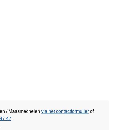
aken / Maasmechelen
via het contactformulier
of
47 47
.
w