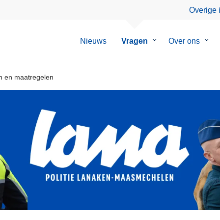
Overige 
Nieuws
Vragen
Submenu
Over ons
Sub
van
van
Vragen
Over
ons
n en maatregelen