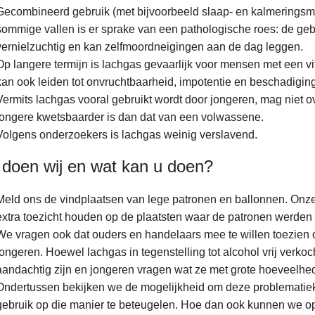
Gecombineerd gebruik (met bijvoorbeeld slaap- en kalmeringsmid
sommige vallen is er sprake van een pathologische roes: de geb
vernielzuchtig en kan zelfmoordneigingen aan de dag leggen.
Op langere termijn is lachgas gevaarlijk voor mensen met een v
kan ook leiden tot onvruchtbaarheid, impotentie en beschadigin
Vermits lachgas vooral gebruikt wordt door jongeren, mag niet 
jongere kwetsbaarder is dan dat van een volwassene.
Volgens onderzoekers is lachgas weinig verslavend.
doen wij en wat kan u doen?
Meld ons de vindplaatsen van lege patronen en ballonnen. On
extra toezicht houden op de plaatsten waar de patronen werden 
We vragen ook dat ouders en handelaars mee te willen toezien 
jongeren. Hoewel lachgas in tegenstelling tot alcohol vrij verk
aandachtig zijn en jongeren vragen wat ze met grote hoeveelhed
Ondertussen bekijken we de mogelijkheid om deze problematiek
gebruik op die manier te beteugelen. Hoe dan ook kunnen we op 