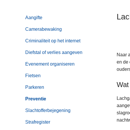
n
h
Lac
Aangifte
o
u
Camerabewaking
d
g
Criminaliteit op het internet
a
Diefstal of verlies aangeven
Naar a
a
en de 
n
Evenement organiseren
ouders
Fietsen
Wat 
Parkeren
Lachga
Preventie
aangew
Slachtofferbejegening
slagro
nachtw
Strafregister