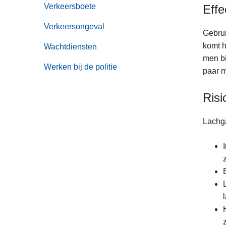
Verkeersboete
Effe
Verkeersongeval
Gebrui
komt h
Wachtdiensten
men bi
Werken bij de politie
paar m
Risi
Lachga