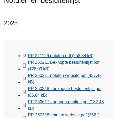
Notulen en besluitenlijst
n
h
o
2025
u
d
g
a
a
PR 241126 notulen.pdf
(258.34 kB)
n
PR 250211 Beknopte besluitenlijst.pdf
(128.09 kB)
PR 250211 notulen website.pdf
(437.42
kB)
PR 250318 - beknopte besluitenlijst.pdf
(86.64 kB)
PR 250617 - agenda publiek.pdf
(182.48
kB)
PR 250318 notulen website.pdf
(362.2