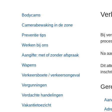
n
h
Ver
Bodycams
o
u
Camerabewaking in de zone
d
g
Bij ve
Preventie tips
a
proces
Werken bij ons
a
Na aan
n
Aangifte: met of zonder afspraak
Wapens
Dit at
inschr
Verkeersboete / verkeersongeval
Vergunningen
Ger
Verdachte handelingen
Aang
Vakantietoezicht
Adr