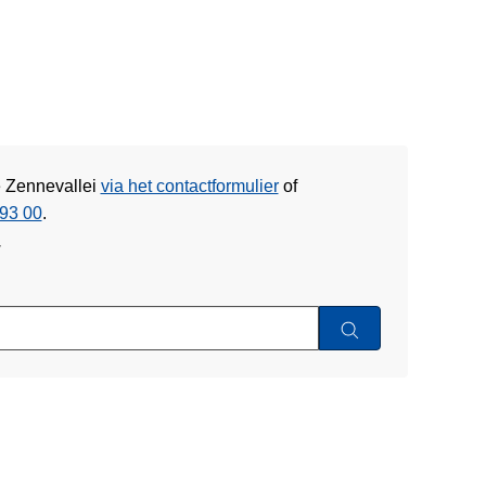
e Zennevallei
via het contactformulier
of
93 00
.
w