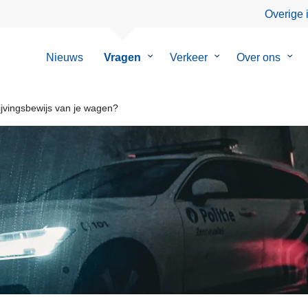
Overige 
Nieuws
Vragen
Submenu
Verkeer
Submenu
Over ons
Sub
van
van
van
Vragen
Verkeer
Over
ons
rijvingsbewijs van je wagen?