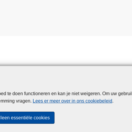
d te doen functioneren en kan je niet weigeren. Om uw gebrui
Disclaimer
Privacy
Cookies
Toegankelijkheid
temming vragen.
Lees er meer over in ons cookiebeleid
.
© 2026 Politie.be
lleen essentiële cookies