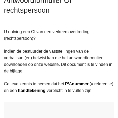
Antwoordformulier OI
n
rechtspersoon
h
o
u
d
U ontving een OI van een verkeersovertreding
g
(rechtspersoon)?
a
a
Indien de bestuurder de vaststellingen van de
n
verbalisant(en) betwist kan die het antwoordformulier
downloaden op onze website. Dit document is te vinden in
de bijlage.
Gelieve kennis te nemen dat het
PV-nummer
(= referentie)
en een
handtekening
verplicht in te vullen zijn.