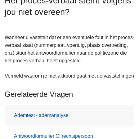
Het proces-verbaal stemt volgens
n
jou niet overeen?
h
o
u
d
Wanneer u vaststelt dat er een eventuele fout in het proces-
g
verbaal staat (nummerplaat, voertuig, plaats overtreding,
a
enz) stuur het antwoordformulier naar de politiezone die
a
het proces-verbaal heeft opgesteld.
n
Vermeld waarom je niet akkoord gaat met de vaststellingen
Gerelateerde Vragen
Ademtest - ademanalyse
Antwoordformulier OI rechtspersoon