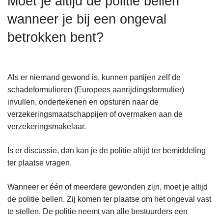
Moet je altijd de politie bellen
n
wanneer je bij een ongeval
h
o
betrokken bent?
u
d
g
Als er niemand gewond is, kunnen partijen zelf de
a
schadeformulieren (Europees aanrijdingsformulier)
a
invullen, ondertekenen en opsturen naar de
n
verzekeringsmaatschappijen of overmaken aan de
verzekeringsmakelaar.
Is er discussie, dan kan je de politie altijd ter bemiddeling
ter plaatse vragen.
Wanneer er één of meerdere gewonden zijn, moet je altijd
de politie bellen. Zij komen ter plaatse om het ongeval vast
te stellen. De politie neemt van alle bestuurders een