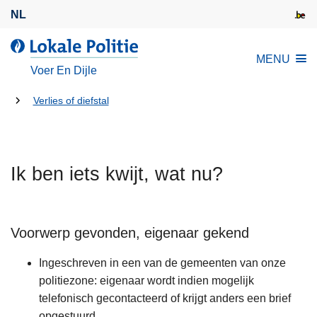
O
NL
v
e
d
MENU
r
e
Voer En Dijle
s
L
l
U
o
Verlies of diefstal
a
k
bent
a
a
hier:
n
l
e
Ik ben iets kwijt, wat nu?
e
n
P
n
o
a
l
Voorwerp gevonden, eigenaar gekend
a
i
r
t
Ingeschreven in een van de gemeenten van onze
d
i
politiezone: eigenaar wordt indien mogelijk
e
e
telefonisch gecontacteerd of krijgt anders een brief
i
opgestuurd.