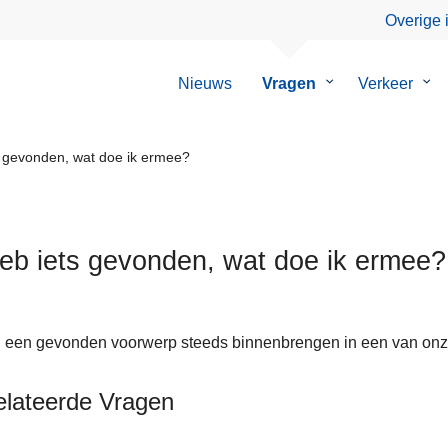
Overige 
Nieuws
Vragen
Submenu
Verkeer
Su
van
van
Vragen
Ver
s gevonden, wat doe ik ermee?
heb iets gevonden, wat doe ik ermee?
 een gevonden voorwerp steeds binnenbrengen in een van onze
elateerde Vragen