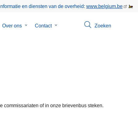
informatie en diensten van de overheid:
www.belgium.be
bmenu
Over ons
Submenu
Contact
Submenu
Zoeken
van
van
keer
Over
Contact
ons
 commissariaten of in onze brievenbus steken.