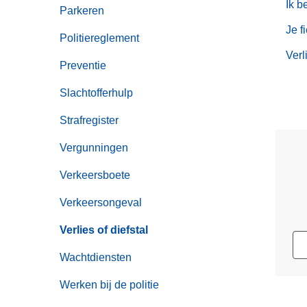
Ik b
n
Parkeren
h
Je f
Politiereglement
o
Verl
u
Preventie
d
Slachtofferhulp
g
a
Strafregister
a
n
Vergunningen
Verkeersboete
Verkeersongeval
Verlies of diefstal
Wachtdiensten
Werken bij de politie