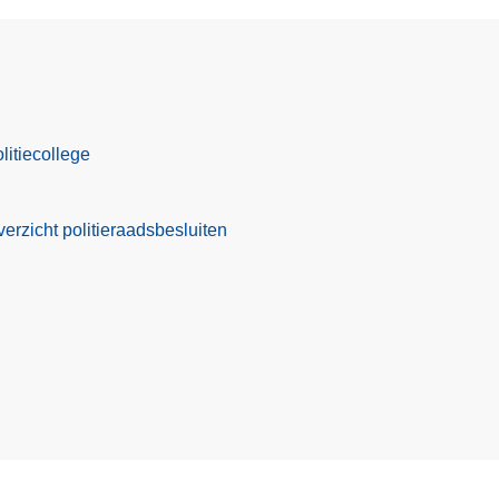
itiecollege
verzicht politieraadsbesluiten