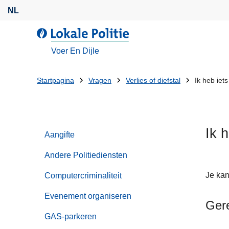
O
NL
v
e
d
r
e
Voer En Dijle
s
L
l
o
U
Startpagina
Vragen
Verlies of diefstal
Ik heb iet
a
k
bent
a
a
n
l
hier:
e
e
Ik 
n
Aangifte
P
n
o
Andere Politiediensten
a
l
a
i
Je kan
Computercriminaliteit
r
t
Evenement organiseren
d
i
Ger
e
e
GAS-parkeren
i