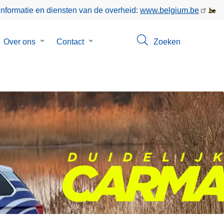
informatie en diensten van de overheid:
www.belgium.be
bmenu
Over ons
Submenu
Contact
Submenu
Zoeken
van
van
keer
Over
Contact
ons