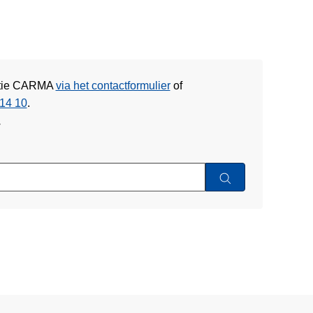
litie CARMA
via het contactformulier
of
14 10
.
w