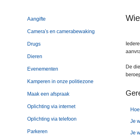
n
h
Wie
Aangifte
o
u
Camera's en camerabewaking
d
g
Iedere
Drugs
a
aanvr
Dieren
a
De die
n
Evenementen
beroep
Kamperen in onze politiezone
Ger
Maak een afspraak
Oplichting via internet
Hoe 
Oplichting via telefoon
Je w
Parkeren
Je w