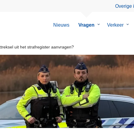
Overige 
Nieuws
Vragen
Submenu
Verkeer
Su
van
van
Vragen
Ver
treksel uit het strafregister aanvragen?